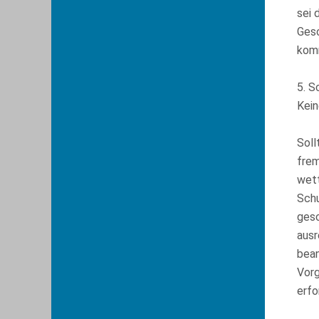
sei 
Gesc
komm
5. S
Kein
Soll
frem
wett
Schu
gesc
ausr
bean
Vorg
erfo