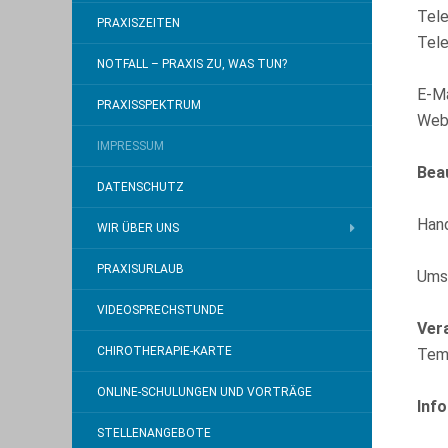
Tel
PRAXISZEITEN
Tel
NOTFALL – PRAXIS ZU, WAS TUN?
E-Ma
PRAXISSPEKTRUM
Web
IMPRESSUM
Bea
DATENSCHUTZ
Hand
WIR ÜBER UNS
PRAXISURLAUB
Umsa
VIDEOSPRECHSTUNDE
Ver
CHIROTHERAPIE-KARTE
Tem
ONLINE-SCHULUNGEN UND VORTRÄGE
Inf
STELLENANGEBOTE