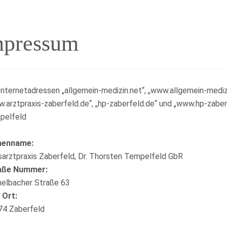
mpressum
Internetadressen „allgemein-medizin.net“, „www.allgemein-medizin
.arztpraxis-zaberfeld.de“, „hp-zaberfeld.de“ und „www.hp-zaberf
pelfeld
menname:
arztpraxis Zaberfeld, Dr. Thorsten Tempelfeld GbR
aße Nummer:
elbacher Straße 63
 Ort:
74 Zaberfeld