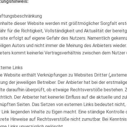
tungshinweis:
Haftungsbeschränkung
Inhalte dieser Website werden mit größtmöglicher Sorgfalt erst
hr für die Richtigkeit, Vollständigkeit und Aktualität der bereit
ite erfolgt auf eigene Gefahr des Nutzers. Namentlich gekenn
iligen Autors und nicht immer die Meinung des Anbieters wieder
eters kommt keinerlei Vertragsverhältnis zwischen dem Nutzer
xterne Links
e Website enthält Verknüpfungen zu Websites Dritter („externe 
ung der jeweiligen Betreiber. Der Anbieter hat bei der erstmali
lte daraufhin überprüft, ob etwaige Rechtsverstöße bestehen.
chtlich. Der Anbieter hat keinerlei Einfluss auf die aktuelle und 
nüpften Seiten. Das Setzen von externen Links bedeutet nicht, 
 Link liegenden Inhalte zu Eigen macht. Eine ständige Kontrolle 
rete Hinweise auf Rechtsverstöße nicht zumutbar. Bei Kenntni
rne Links unverzüglich gelöscht.