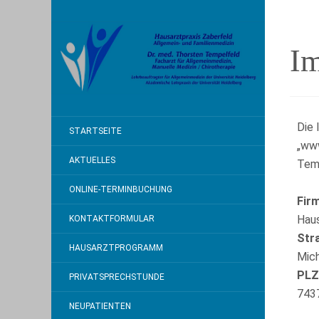
I
Die 
STARTSEITE
„www
AKTUELLES
Tem
ONLINE-TERMINBUCHUNG
Fir
Haus
KONTAKTFORMULAR
Str
HAUSARZTPROGRAMM
Mich
PLZ
PRIVATSPRECHSTUNDE
743
NEUPATIENTEN