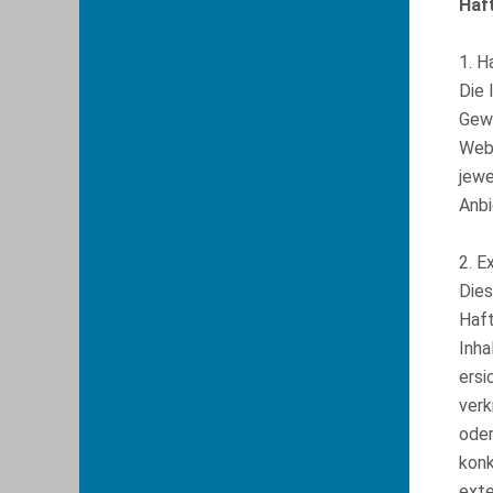
Haf
1. 
Die 
Gewä
Webs
jewe
Anbi
2. E
Dies
Haft
Inha
ersi
verk
oder
konk
exte