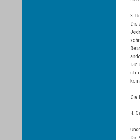
3. U
Die 
Jede
schr
Bear
ande
Die 
stra
komm
Die 
4. D
Unse
Die 