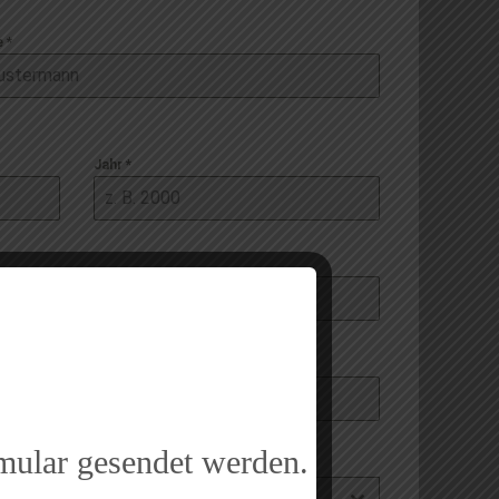
e
*
Jahr
*
rmular gesendet werden.