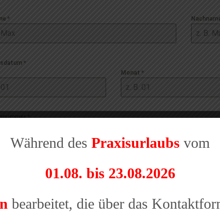
me
*
Nachnam
tsdatum
*
Monat
*
onnummer
*
Während des
Praxisurlaubs
vom
-Adresse
*
01.08. bis 23.08.2026
en
bearbeitet, die über das Kontaktfo
en
*
ptbestellung