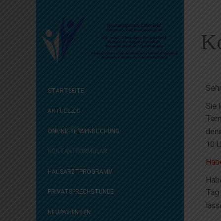
Ko
Sehr
STARTSEITE
Sie 
AKTUELLES
Term
dene
ONLINE-TERMINBUCHUNG
10 U
KONTAKTFORMULAR
Habe
HAUSARZTPROGRAMM
Habe
Tag 
PRIVATSPRECHSTUNDE
lass
NEUPATIENTEN