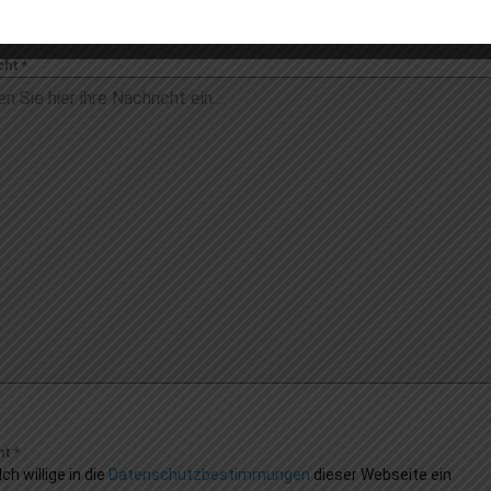
cht
*
nt
*
Ich willige in die
Datenschutzbestimmungen
dieser Webseite ein